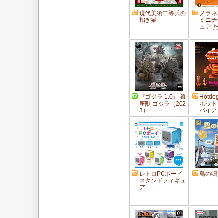
現代美術二等兵の
ノラネ
招き猫
ミニチ
ュア 
『ゴジラ-1.0』 鎮
Hotdog
座獣 ゴジラ（202
ホット
3）
パイア
レトロPCボーイ
鳥の鳴
スタンドフィギュ
ア