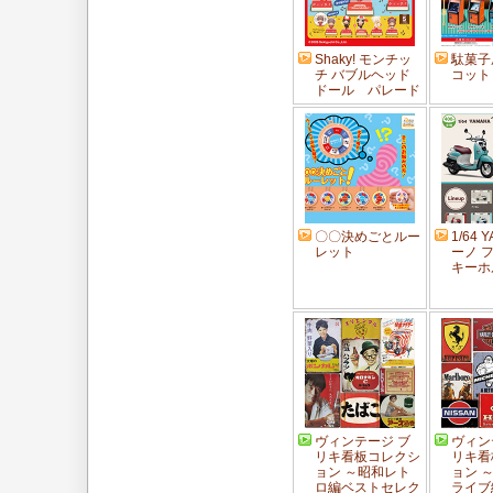
Shaky! モンチッ
駄菓子
チ バブルヘッド
コット
ドール パレード
〇〇決めごとルー
1/64 
レット
ーノ 
キーホ
ヴィンテージ ブ
ヴィン
リキ看板コレクシ
リキ看
ョン ～昭和レト
ョン 
ロ編ベストセレク
ライブ