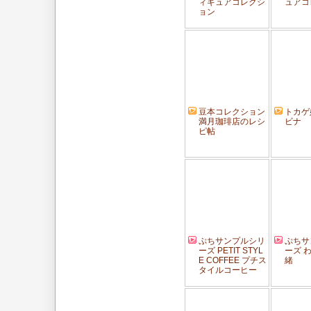
ィギュアコレクシ
ュアコ
ョン
豆本コレクション
トカゲ
満月珈琲店のレシ
ビナ
ピ帖
ぷちサンプルシリ
ぷちサ
ーズ PETIT STYL
ーズ 
E COFFEE プチス
緒
タイルコーヒー