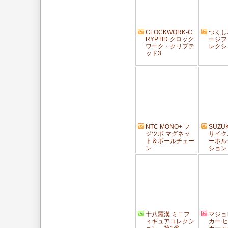
CLOCKWORK-C
つくし
RYPTID クロック
ージフ
ワーク・クリプテ
レクシ
ッド3
NTC MONO+ フ
SUZU
ジツボ マグネッ
サイク
ト＆ボールチェー
ーホル
ン
ション
十八羅漢 ミニフ
マジョ
ィギュアコレクシ
カー 