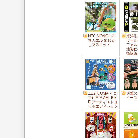
NTC MONO+ ア
海洋堂
マガエル めじる
ワール
しマスコット
フォル
迷彩仕
衛隊編
1/12 ICOMA(イコ
進撃の
マ) TATAMEL BIK
イーズ
E アーティストコ
ラボエディション