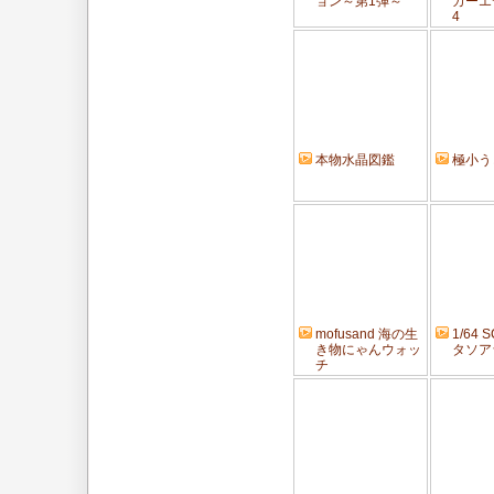
ョン～第1弾～
カーエ
4
本物水晶図鑑
極小う
mofusand 海の生
1/64 
き物にゃんウォッ
タソアラ
チ