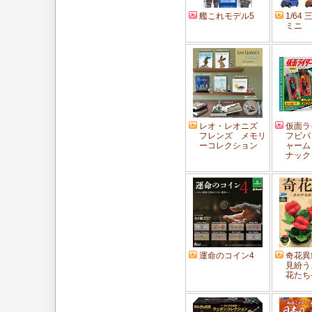
艦これモデル5
1/64
ミニ
レオ・レオニズ
仮面ラ
フレンズ メモリ
フビパ
ーコレクション
ャーム
ナック
運命のコイン4
奇花異
見紛う
花たち