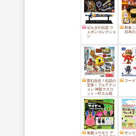
ゼルダの伝説 ウ
和食こ
ェポンコレクショ
日本の
ン
変幻自在！伝説の
フード
宝珠！フルアクシ
ョン 神龍マスコ
ット～叶エル煌
単眼コウモリ ア
サンリ