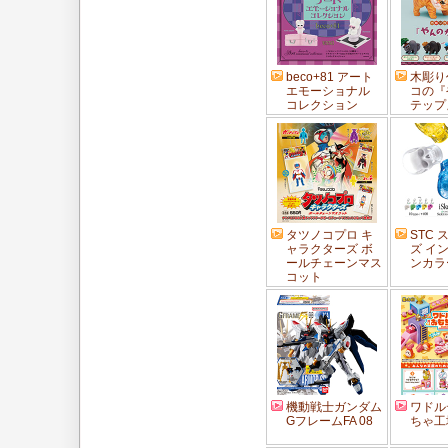
beco+81 アート
木彫り
エモーショナル
コの『
コレクション
テップ
タツノコプロ キ
STC
ャラクターズ ボ
ズ イ
ールチェーンマス
ンカラ
コット
機動戦士ガンダム
ワドル
GフレームFA 08
ちゃ工