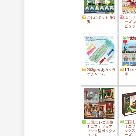
こおにボット 第1
ぷちサ
弾
ーズ 
ビュッ
203gow あみクラ
1/14
ゲチャーム
車
三国志
三国志 レゴ互換
ミニフ
ミニフィギュア
ックス
ブック型ボックス
ーズ
セット