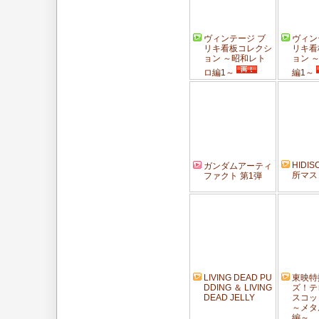
ヴィンテージ ブ
ヴィン
リキ看板コレクシ
リキ看
ョン ～昭和レト
ョン 
ロ編1～
編1～
HIDI
ガンダムアーティ
所マス
ファクト 第1弾
LIVING DEAD PU
東映特
DDING ＆ LIVING
ズ！テ
DEAD JELLY
スコット
～メタ
編～