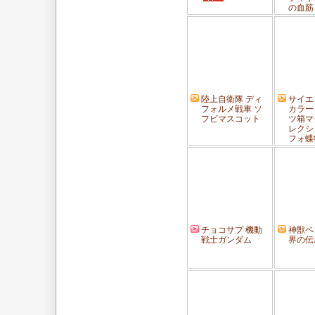
の血筋
陸上自衛隊 ディ
サイエ
フォルメ戦車 ソ
カラー 
フビマスコット
ツ箱マ
レクシ
フォ蝶
チョコサプ 機動
神獣ベ
戦士ガンダム
界の伝