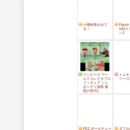
小僧妖怪がみて
Figure
る！
nda
ン2
ワンピース ワー
トムキ
ルドコレクタブル
リーズ
フィギュア シャ
ボンディ諸島 最
悪の世代1
PEZ ボールチェー
ダブル