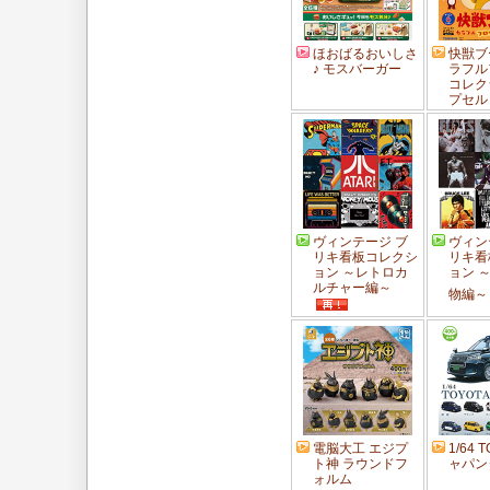
ほおばるおいしさ
快獣ブ
♪ モスバーガー
ラフル
コレク
プセル
ヴィンテージ ブ
ヴィン
リキ看板コレクシ
リキ看
ョン ～レトロカ
ョン 
ルチャー編～
物編～
電脳大工 エジプ
1/64 
ト神 ラウンドフ
ャパン
ォルム