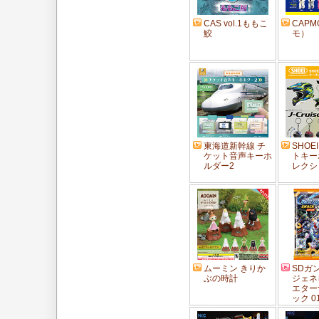
CAS vol.1ももこ
CAP
鮫
モ）
東海道新幹線 チ
SHOE
ケット音声キーホ
トキー
ルダー2
レクショ
ムーミン きりか
SDガ
ぶの時計
ジェネ
エター
ック 0