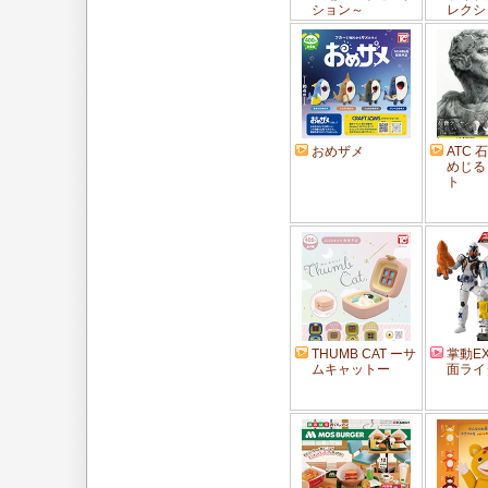
ション～
レクシ
おめザメ
ATC
めじる
ト
THUMB CAT ーサ
掌動EX
ムキャットー
面ライ