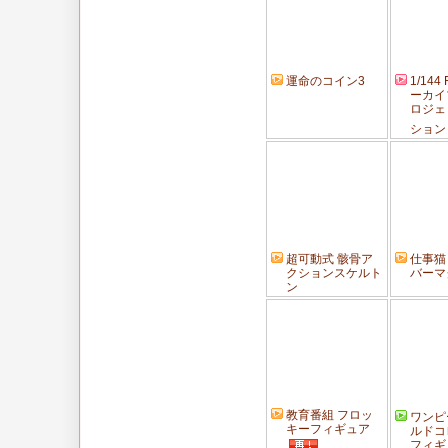
運命のコイン3
1/144
ーカイ
ロジェ
ション
超可動式 骸骨ア
仕事猫
クションスケルト
バーマ
ン
教育番組 フロッ
ワンピ
キーフィギュア
ルドコ
フィギ