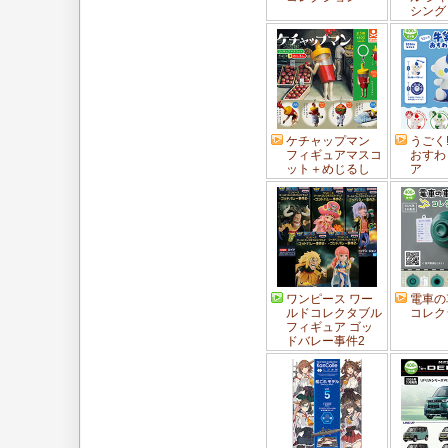
シング
ケチャップマン
うごく!
フィギュアマスコ
おすわ
ット＋めじるし
ア
ワンピース ワー
電車の
ルドコレクタブル
コレク
フィギュア ゴッ
ドバレー事件2