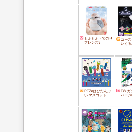
もふもふ・てのり
ゴース
フレンズ3
いぐる
PEZ×はぴだんぶ
FW 
い マスコット
バージ#