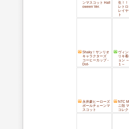
ンマスコット Hall
生！！
oween Ver.
レトロ
レイヤ
ト
Shaky！サンリオ
ヴィン
キャラクターズ
リキ看
コーヒーカップ -
ョン 
Dot-
１～
永井豪ヒーローズ
NTC 
ボールチェーンマ
ニ殻 
スコット
コレク