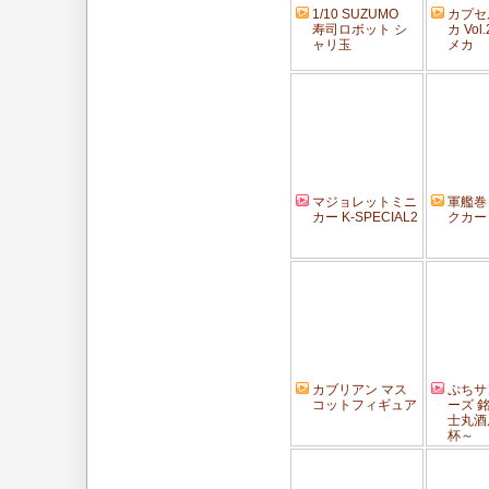
1/10 SUZUMO
カプセ
寿司ロボット シ
カ Vo
ャリ玉
メカ
マジョレットミニ
軍艦巻
カー K-SPECIAL2
クカー
カブリアン マス
ぷちサ
コットフィギュア
ーズ 
士丸酒
杯～