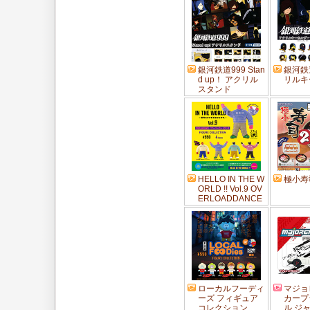
銀河鉄道999 Stan
銀河鉄
d up！ アクリル
リルキ
スタンド
HELLO IN THE W
極小寿
ORLD !! Vol.9 OV
ERLOADDANCE
ローカルフーディ
マジョ
ーズ フィギュア
カープ
コレクション
ル ジ