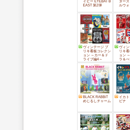
イビー EYEBAT B
ターズ
EAST 第2弾
ルウォ
ヴィンテージ ブ
ヴィン
リキ看板コレクシ
リキ看
ョン ～カー＆ド
ョン 
ライブ編4～
ラ＆ぺ
BLACK RABBiT
イカト
めじるしチャーム
ビナ