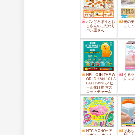
パンどろぼうとお
光の美
じさんのこだわり
にミュ
パン屋さん
HELLO IN THE W
うるツ
ORLD !! Vol.10 LA
レンズ
LAYO WING／ビ
ール化け物 マス
コットチャーム
NTC MONO+ ア
ばあち