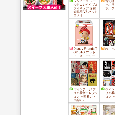
ワンピース ワー
音で聴
ルドコレクタブル
ッホサ
フィギュア 赤髪
ホルダ
海賊団 VS バルト
ロメオ
Disney Friends T
ねこさ
OY STORY 5 ト
イ・ストーリー
ヴィンテージ ブ
ヴィン
リキ看板コレクシ
リキ看
ョン ～昭和レト
ョン 
ロ編7～