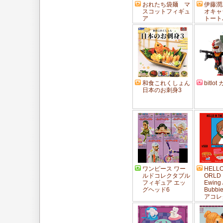
おれたち袋麺 マ
伊藤潤
スコットフィギュ
オキャ
ア
トート
和食これくしょん
bitlo
日本のお刺身3
ワンピース ワー
HELLO
ルドコレクタブル
ORLD !
フィギュア エッ
Ewing 
グヘッド6
Bubb
アコレ