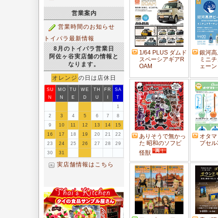
ー
営業案内
営業時間のお知らせ
トイパラ最新情報
8月のトイパラ営業日
1/64 PLUS ダムド
銀河高
阿佐ヶ谷実店舗の情報と
スペーシアギアR
ミニチ
なります。
OAM
ェーン
の日は店休日
オレンジ
SU
MO
TU
WE
TH
FR
SA
N
N
E
D
U
I
T
1
2
3
4
5
6
7
8
9
10
11
12
13
14
15
16
17
18
19
20
21
22
ありそうで無かっ
オタマ
た 昭和のソフビ
プセル
23
24
25
26
27
28
29
怪獣
30
31
実店舗情報はこちら