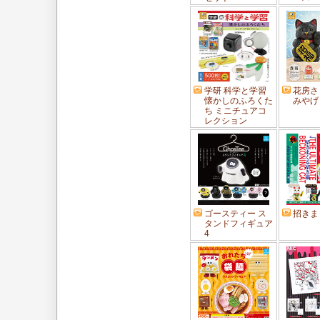
学研 科学と学習
花房さ
懐かしのふろくた
みやげ
ち ミニチュアコ
レクション
ゴースティー ス
招きま
タンドフィギュア
4