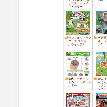
マガエル めじる
和レト
しマスコット ク
リアカラー
サンリオキャラク
教育番
ターズ ダンボー
キーフ
ルウォッチ3
ol.2
脳内メーカー シ
がんば
ャカシャカキーホ
んくん
ルダー
マスコ
ション