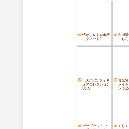
懐かしレトロ看板
自衛隊
マグネット2
っちん v
FLAVORS フィギ
賛光電
ュアコレクション
ライト
Vol.5
ン 第2
ビッグウット フ
くりく