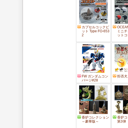
カプセルコックピ
OCEA
ット Type FO-653
ミニチ
2
ットコ
FW ガンダムコン
拒否犬
バージ#28
香炉コレクション
香炉コ
～豪華版～
第3弾