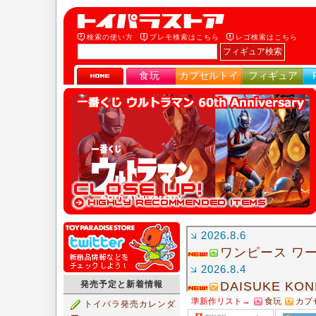
検索の使い方
プレモ検索はこちら
レゴ検索はこちら
食玩
カプセルトイ
フィギュア
発売予定と新着情報
準新作リスト→
食玩
カプ
トイパラ発売カレンダ