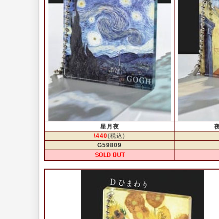
星月夜
\440
(税込)
G59809