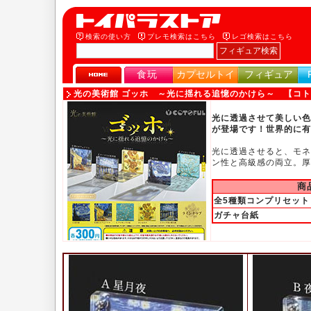
検索の使い方
プレモ検索はこちら
レゴ検索はこちら
食玩
カプセルトイ
フィギュア
光の美術館 ゴッホ ～光に揺れる追憶のかけら～ 【コ
光に透過させて美しい色
が登場です！世界的に有
光に透過させると、モネ
ン性と高級感の両立。厚
商
全5種類コンプリセット
ガチャ台紙