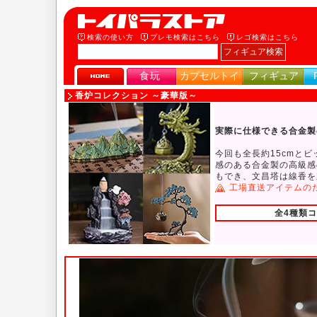
検索の使い方
プレモ検索はこちら
レゴ検索はこちら
食玩
カプセルトイ
フィギュア
香炉コレクション ～豪華版～
実際に仕様できる合金製
今回も全長約15cmと
感のある合金製の高級感
もでき、文昌塔は線香を
工場直送アイテムの
全4種類