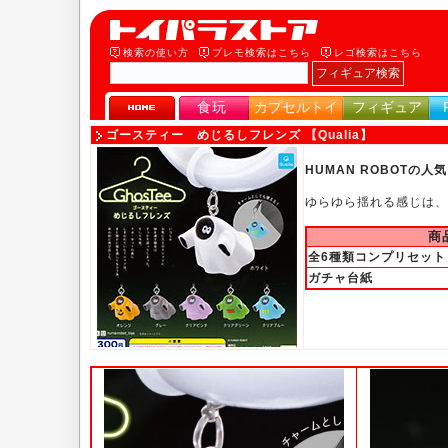
検索の使い方
プレモ検索はこちら
レゴ検索はこちら
食玩
カプセルトイ
フィギュア
ゴースティー めじるしフレンズ 【Qualia】
HUMAN ROBOT
ゆらゆら揺れる感じは、
商
全6種類コンプリセット
ガチャ台紙