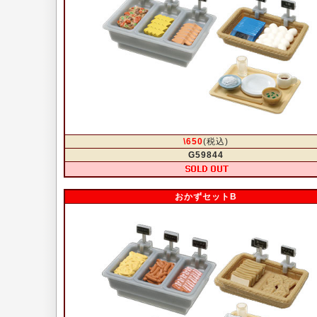
\650
(税込)
G59844
おかずセットB