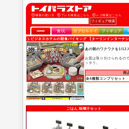
検索の使い方
プレモ検索はこちら
レゴ検索はこちら
食玩
カプセルトイ
フィギュア
ビジネスホテルの朝食バイキング 【ターリンインターナ
あの朝のワクワクを1/1
お皿は取り分けられるので
ッタリ。
商
全4種類コンプリセット
ごはん 味噌汁セット