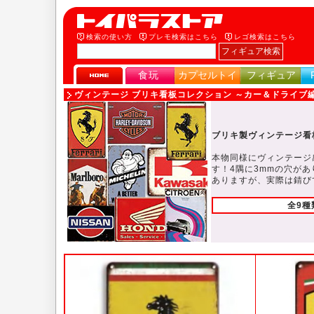
検索の使い方
プレモ検索はこちら
レゴ検索はこちら
食玩
カプセルトイ
フィギュア
ヴィンテージ ブリキ看板コレクション ～カー＆ドライブ
ブリキ製ヴィンテージ看
本物同様にヴィンテージ
す！4隅に3mmの穴が
ありますが、実際は錆び
全9種