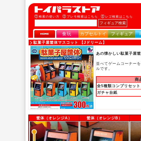
検索の使い方
プレモ検索はこちら
レゴ検索はこちら
食玩
カプセルトイ
フィギュア
駄菓子屋筐体マスコット
【Jドリーム】
あの懐かしい駄菓子屋筐
並べてゲームコーナーを
ルです。
商
全5種類コンプリセット
ガチャ台紙
筐体（オレンジA）
筐体（オレンジB）