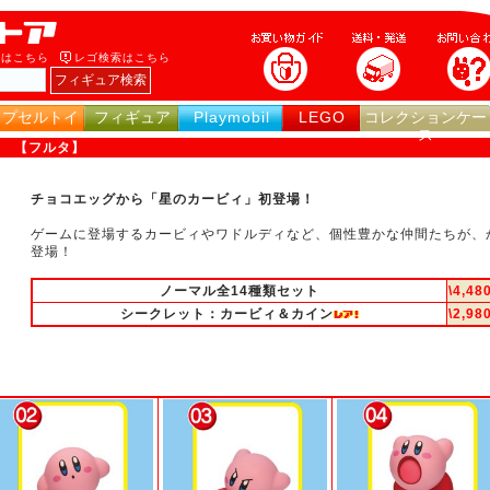
索はこちら
レゴ検索はこちら
カプセルトイ
フィギュア
Playmobil
LEGO
コレクションケー
ス
ィ 【フルタ】
チョコエッグから「星のカービィ」初登場！
ゲームに登場するカービィやワドルディなど、個性豊かな仲間たちが、
登場！
ノーマル全14種類セット
\4,48
シークレット：カービィ＆カイン
\2,98