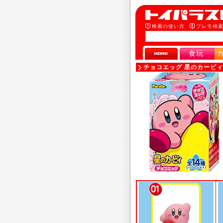
検索の使い方
プレモ検
食玩
チョコエッグ 星のカービ