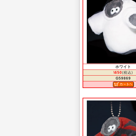
ホワイト
\650
(税込)
G59869