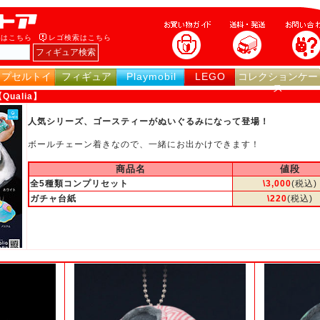
索はこちら
レゴ検索はこちら
カプセルトイ
フィギュア
Playmobil
LEGO
コレクションケー
ス
ualia】
人気シリーズ、ゴースティーがぬいぐるみになって登場！
ボールチェーン着きなので、一緒にお出かけできます！
商品名
値段
全5種類コンプリセット
\3,000
(税込)
ガチャ台紙
\22
0
(税込)