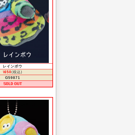
レインボウ
\650
(税込)
G59871