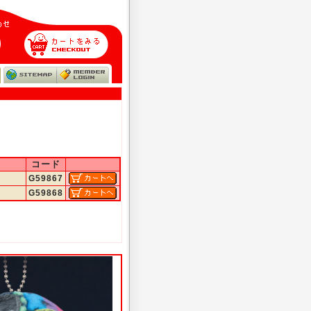
コード
G59867
G59868