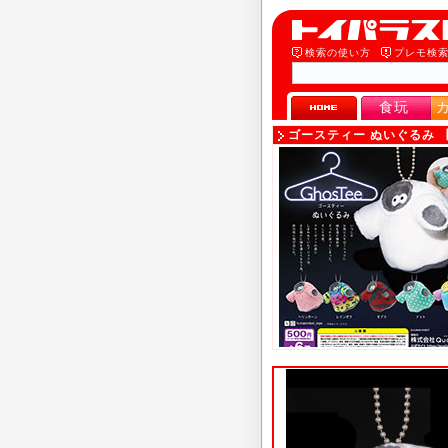
検索の使い方
プレモ検
食玩
ゴースティー ぬいぐるみ 【Q