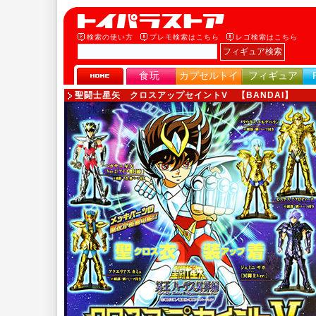
検索の使い方
プレモ検索はこちら
レゴ検索はこちら
食玩
カプセルトイ
フィギュア
聖闘士星矢 クロスアップセイントV
【BANDAI】