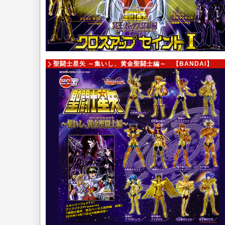
聖闘士星矢 ～集いし、黄金聖闘士編～ 【BANDAI】