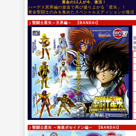
黄金の12人が今、復活！
ハーデス冥界編の放送で再び盛り上がる「星矢」！
黄金聖闘士のみを集めたスペシャルエディションが復活
聖闘士星矢～天界編～ 【BANDAI】
聖闘士星矢 ～海皇ポセイドン編～ 【BANDAI】