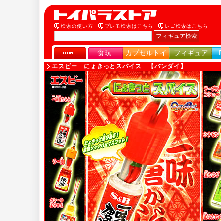
検索の使い方
プレモ検索はこちら
レゴ検索はこちら
食玩
カプセルトイ
フィギュア
エスビー にょきっとスパイス 【バンダイ】