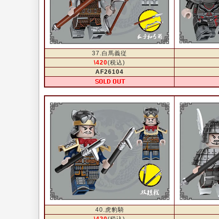
37.白馬義従
\420
(税込)
AF26104
40.虎豹騎