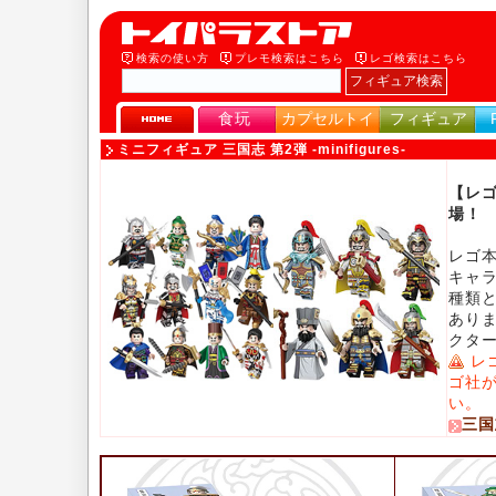
検索の使い方
プレモ検索はこちら
レゴ検索はこちら
食玩
カプセルトイ
フィギュア
ミニフィギュア 三国志 第2弾 -minifigures-
【レ
場！
レゴ
キャ
種類
あり
クタ
レ
ゴ社
い。
三国