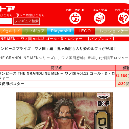
索はこちら
レゴ検索はこちら
カプセルトイ
フィギュア
Playmobil
LEGO
コレクションケー
ス
INE MEN～ ワノ国 vol.12 ゴール・D・ロジャー
【バンプレスト】
ワンピースプライズ「ワノ国」編！鬼ヶ島討ち入り姿のルフィが登場！
THE GRANDLINE MENシリーズに、ワノ国回想編に登場した海賊王ロジャ
商品名
値
ワンピース THE GRANDLINE MEN～ ワノ国 vol.12 ゴール・D・ロ
\1,580
ジャー
販促用ポスター
\220
(