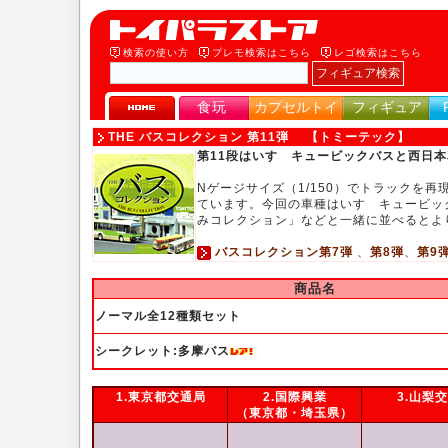
検索の使い方
プレモ検索はこちら
レゴ検索はこちら
食玩
カプセルトイ
フィギュア
THE バスコレクション 第11弾 【トミーテック】
第11段はいすゞキュービックバスと西日本
Nゲージサイズ（1/150）でトラックを
ています。今回の車種はいすゞキュービッ
みコレクション」などと一緒に並べるとよ
バスコレクション第7弾
、
第8弾
、
第9
商品名
ノーマル全12種類セット
シークレット:多摩バス
1.東京都交通局
2.国際興業
3.山梨
（東京都・埼玉県）