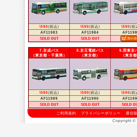
\590
(税込)
\590
(税込)
\590
(税
AF11983
AF11984
AF119
7.京成バス
8.京王電鉄バス
9.西東京
（東京都・千葉県）
（東京都）
（東京都
\590
(税込)
\590
(税込)
\590
(税
AF11989
AF11990
AF119
ご利用規約
プライバシーポリシー
通信
Copyright