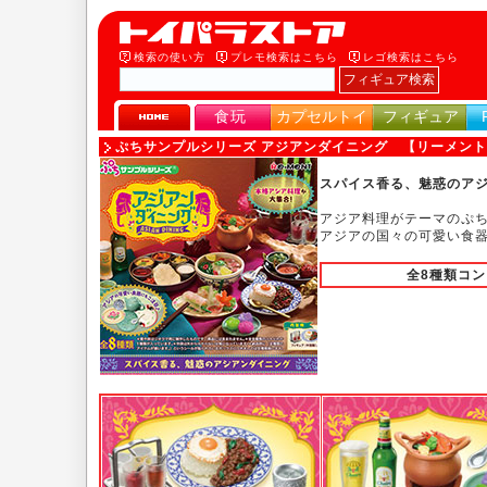
検索の使い方
プレモ検索はこちら
レゴ検索はこちら
食玩
カプセルトイ
フィギュア
ぷちサンプルシリーズ アジアンダイニング 【リーメン
スパイス香る、魅惑のア
アジア料理がテーマのぷ
アジアの国々の可愛い食器
全8種類コ