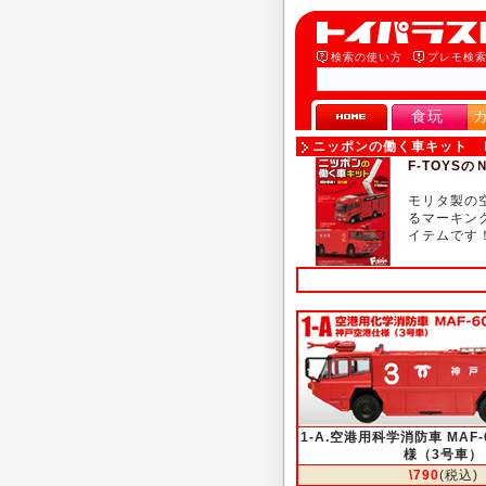
検索の使い方
プレモ検
食玩
ニッポンの働く車キット Ｎ
F-TOY
モリタ製の
るマーキン
イテムです
1-A.空港用科学消防車 MAF
様（3号車）
\790
(税込)