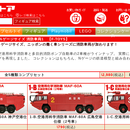
索はこちら
レゴ検索はこちら
カプセルトイ
フィギュア
Playmobil
LEGO
コレクションケー
ス
ゲージサイズ 消防車両1 【F-TOYS】
SのＮゲージサイズ、ニッポンの働く車シリーズに消防車両が加わります
！
空港用科学消防車と多目的消防ポンプ自動車の2車種がラインナップ。 実際
グを再現しました。 コレクションはもちろん、Nゲージの鉄道模型と組み合
！
全5種類コンプリセット
\2,980
(税込)
-60A 神戸空港仕
1-B.空港用科学消防車 MAF-60A 広島空港
1-C.空港用科
仕様（2号車）
\790
(税込)