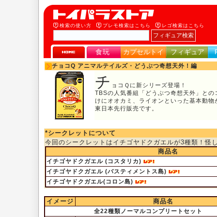
検索の使い方
プレモ検索はこちら
レゴ検索はこちら
食玩
カプセルトイ
フィギュア
チョコQ アニマルテイルズ・どうぶつ奇想天外！編
チ
ョコＱに新シリーズ登場！
TBSの人気番組「どうぶつ奇想天外」と
けにオオカミ、ライオンといった基本動物
東日本先行販売です。
*シークレットについて
今回のシークレットはイチゴヤドクガエルが3種類！怪
商品名
イチゴヤドクガエル (コスタリカ)
イチゴヤドクガエル (バスティメントス島)
イチゴヤドクガエル(コロン島)
イメージ
商品名
全22種類ノーマルコンプリートセット