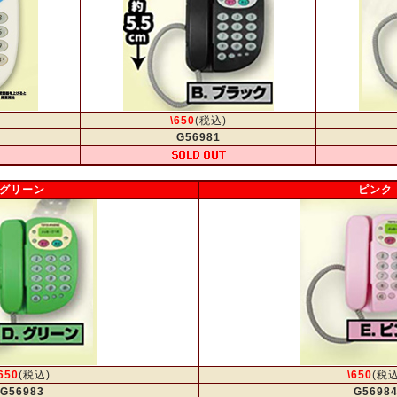
\650
(税込)
G56981
グリーン
ピンク
650
(税込)
\650
(税込
G56983
G5698