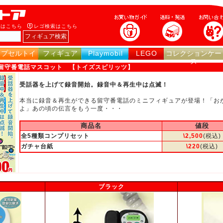
索はこちら
レゴ検索はこちら
カプセルトイ
フィギュア
Playmobil
LEGO
コレクションケー
ス
留守番電話マスコット 【トイズスピリッツ】
受話器を上げて録音開始。録音中＆再生中は点滅！
本当に録音＆再生ができる留守番電話のミニフィギュアが登場！「お
よ」あの頃の伝言をもう一度・・・
商品名
値段
全5種類コンプリセット
\2,500
(税込)
ガチャ台紙
\220
(税込)
ブラック