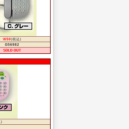
\650
(税込)
G56982
)
4