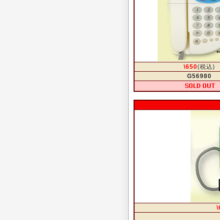
\650
(税込)
G56980
\