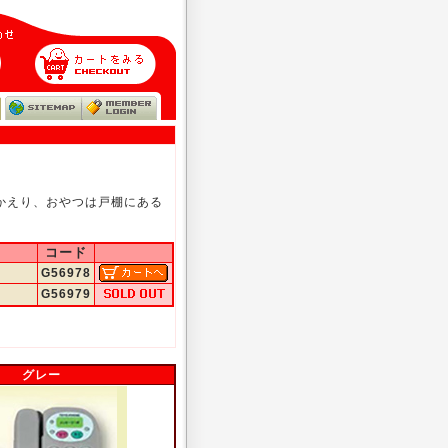
かえり、おやつは戸棚にある
コード
G56978
G56979
グレー