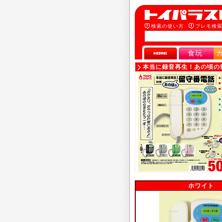
検索の使い方
プレモ検
食玩
本当に録音再生！あの頃の
ホワイト