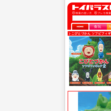
検索の使い方
プレモ検
食玩
こびとづかん ソフビフィギュア