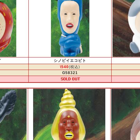
イ
シノビイエコビト
\540
(税込)
G58321