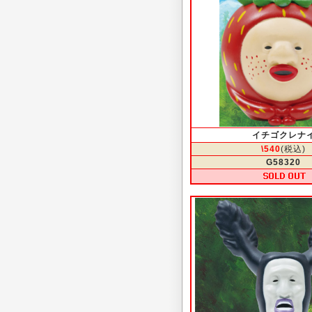
イチゴクレナ
\540
(税込)
G58320