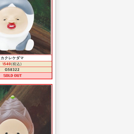
カクレケダマ
\540
(税込)
G58322