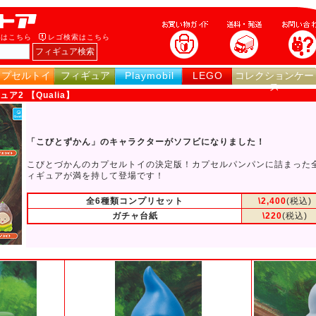
索はこちら
レゴ検索はこちら
カプセルトイ
フィギュア
Playmobil
LEGO
コレクションケー
ス
2 【Qualia】
「こびとずかん」のキャラクターがソフビになりました！
こびとづかんのカプセルトイの決定版！カプセルパンパンに詰まった全
ィギュアが満を持して登場です！
全6種類コンプリセット
\2,400
(税込)
ガチャ台紙
\220
(税込)