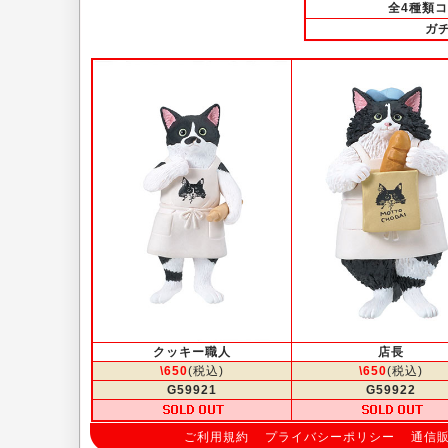
全4種類
ガ
クッキー職人
店長
\650
(税込)
\650
(税込)
G59921
G59922
ご利用規約
プライバシーポリシー
通信