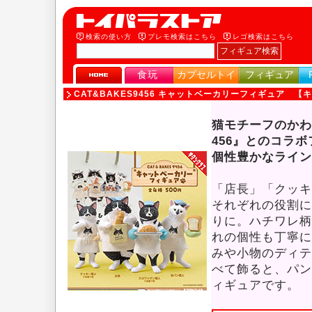
検索の使い方
プレモ検索はこちら
レゴ検索はこちら
食玩
カプセルトイ
フィギュア
CAT&BAKES9456 キャットベーカリーフィギュア 【
猫モチーフのかわ
456』とのコラ
個性豊かなライン
「店長」「クッキ
それぞれの役割に
りに。ハチワレ柄
れの個性も丁寧に
みや小物のディテ
べて飾ると、パン
ィギュアです。