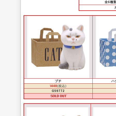
全6種
ブチ
ハ
\440
(税込)
G59772