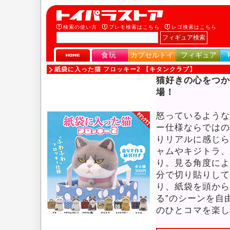
検索の使い方
プレモ検索はこちら
レゴ検索はこちら
食玩
カプセルトイ
フィギュア
紙袋に入った猫 フロッキー2 【キタンクラブ】
猫好きの心をつか
場！
怒っているような
ー仕様ならではの
りリアルに感じら
ャムやキジトラ、
り。見る角度によ
分で切り貼りして
り、紙袋を頭から
る”のシーンを自
のひとコマを楽し