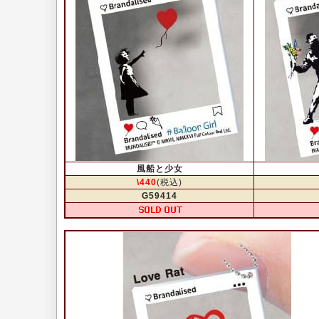
風船と少女
\440
(税込)
G59414