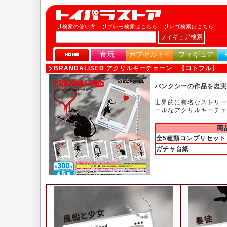
検索の使い方
プレモ検索はこちら
レゴ検索はこちら
食玩
カプセルトイ
フィギュア
BRANDALISED アクリルキーチェーン 【コトフル】
バンクシーの作品を忠実
世界的に有名なストリー
ールなアクリルキーチェ
商
全5種類コンプリセット
ガチャ台紙