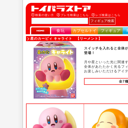
検索の使い方
プレモ検索はこちら
レゴ検索はこちら
食玩
カプセルトイ
フィギュア
星のカービィ キャライト 【リーメント】
スイッチを入れると全体
登場！
月や星といった光に関連
全体があたたかく光るフ
お楽しみいただけるアイ
全7