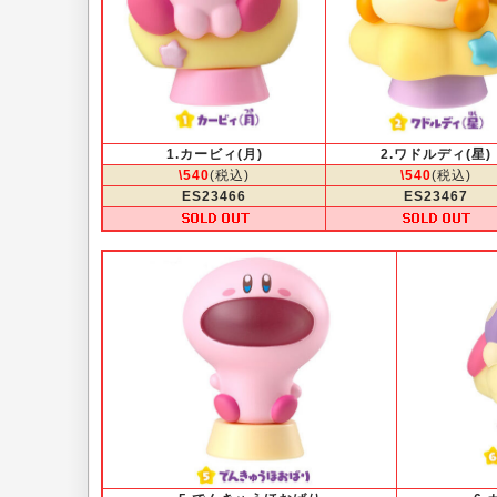
1.カービィ(月)
2.ワドルディ(星)
\540
(税込)
\540
(税込)
ES23466
ES23467